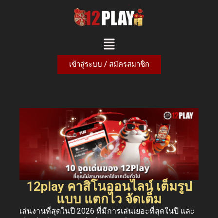
เข้าสู่ระบบ / สมัครสมาชิก
12play คาสิโนออนไลน์ เต็มรูป
แบบ แตกไว จัดเต็ม
เล่นงานที่สุดในปี 2026 ที่มีการเล่นเยอะที่สุดในปี และ