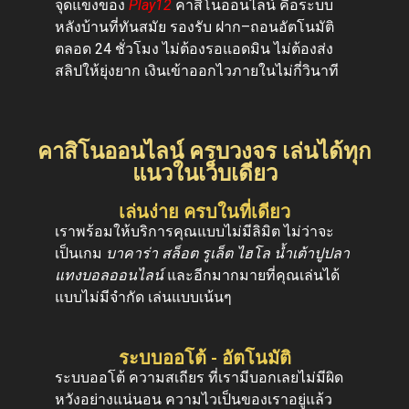
จุดแข็งของ
Play12
คาสิโนออนไลน์ คือระบบ
หลังบ้านที่ทันสมัย รองรับ ฝาก–ถอนอัตโนมัติ
ตลอด 24 ชั่วโมง ไม่ต้องรอแอดมิน ไม่ต้องส่ง
สลิปให้ยุ่งยาก เงินเข้าออกไวภายในไม่กี่วินาที
คาสิโนออนไลน์ ครบวงจร เล่นได้ทุก
แนวในเว็บเดียว
เล่นง่าย ครบในที่เดียว
เราพร้อมให้บริการคุณแบบไม่มีลิมิต ไม่ว่าจะ
เป็นเกม
บาคาร่า
สล็อต รูเล็ต ไฮโล น้ำเต้าปูปลา
แทงบอลออนไลน์
และอีกมากมายที่คุณเล่นได้
แบบไม่มีจำกัด เล่นแบบเน้นๆ
ระบบออโต้ - อัตโนมัติ
ระบบออโต้ ความสเถียร ที่เรามีบอกเลยไม่มีผิด
หวังอย่างแน่นอน ความไวเป็นของเราอยู่แล้ว