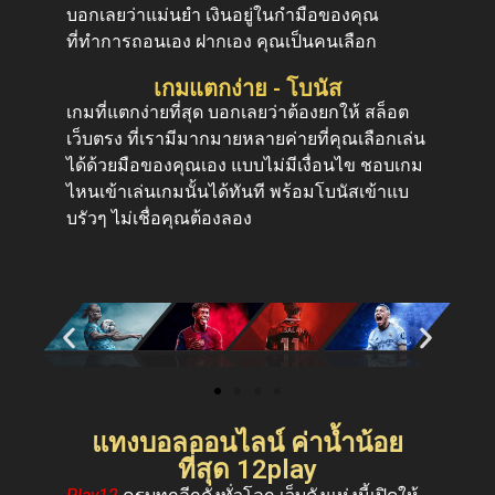
บอกเลยว่าแม่นยำ เงินอยู่ในกำมือของคุณ
ที่ทำการถอนเอง ฝากเอง คุณเป็นคนเลือก
เกมแตกง่าย - โบนัส
เกมที่แตกง่ายที่สุด บอกเลยว่าต้องยกให้ สล็อต
เว็บตรง ที่เรามีมากมายหลายค่ายที่คุณเลือกเล่น
ได้ด้วยมือของคุณเอง แบบไม่มีเงื่อนไข ชอบเกม
ไหนเข้าเล่นเกมนั้นได้ทันที พร้อมโบนัสเข้าแบ
บรัวๆ ไม่เชื่อคุณต้องลอง
แทงบอลออนไลน์ ค่าน้ำน้อย
ที่สุด 12play