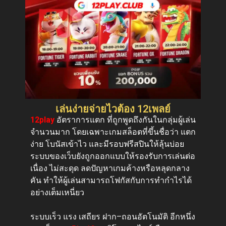
เล่นง่ายจ่ายไวต้อง 12เพลย์
12play
อัตราการแตก ที่ถูกพูดถึงกันในกลุ่มผู้เล่น
จำนวนมาก โดยเฉพาะเกมสล็อตที่ขึ้นชื่อว่า แตก
ง่าย โบนัสเข้าไว และมีรอบฟรีสปินให้ลุ้นบ่อย
ระบบของเว็บยังถูกออกแบบให้รองรับการเล่นต่อ
เนื่อง ไม่สะดุด ลดปัญหาเกมค้างหรือหลุดกลาง
คัน ทำให้ผู้เล่นสามารถโฟกัสกับการทำกำไรได้
อย่างเต็มเหนี่ยว
ระบบเร็ว แรง เสถียร ฝาก–ถอนอัตโนมัติ อีกหนึ่ง